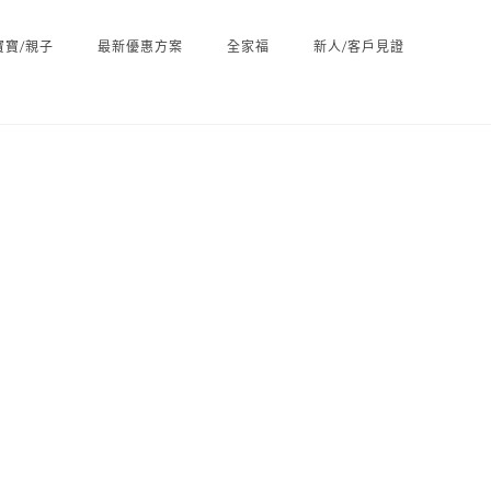
寶寶/親子
最新優惠方案
全家福
新人/客戶見證
Home
/ Portfolio Category /
自助婚紗