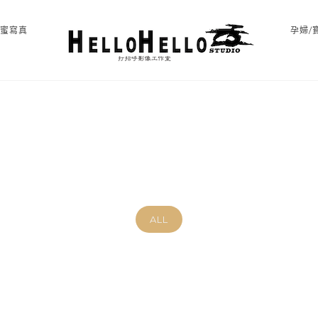
閨蜜寫真
孕婦/
ALL