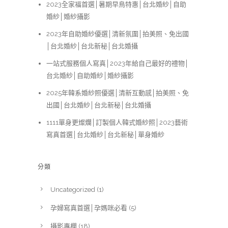
2023全家福首選│暑期早鳥特惠│台北婚紗│自助
婚紗│婚紗攝影
2023年自助婚紗優選│清新氛圍│拍美照、免出國
│台北婚紗│台北新秘│台北婚攝
一站式服務個人寫真│2023年給自己最好的禮物│
台北婚紗│自助婚紗│婚紗攝影
2025年韓系婚紗照優選│清新互動感│拍美照、免
出國│台北婚紗│台北新秘│台北婚攝
1111單身更燦爛│訂製個人韓式婚紗照│2023藝術
寫真首選│台北婚紗│台北新秘│單身婚紗
分類
Uncategorized
(1)
孕婦寫真首選│孕媽咪必看
(5)
攝影專欄
(18)