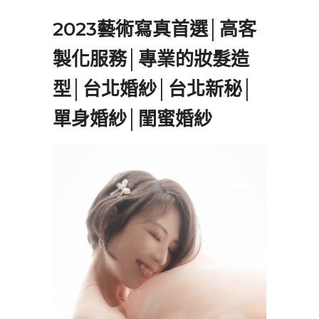
2023藝術寫真首選│高客
製化服務│專業的妝髮造
型│台北婚紗│台北新秘│
單身婚紗│閨蜜婚紗