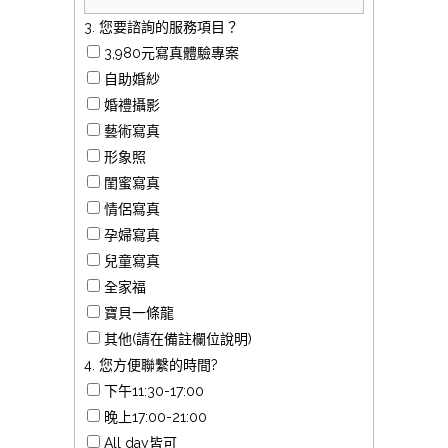
3. 您要諮詢的服務項目？
3,980元寫真體驗專案
自助婚紗
婚禮攝影
藝術寫真
形象照
閨蜜寫真
情侶寫真
孕婦寫真
兒童寫真
全家福
寶貝一條龍
其他(請在備註欄位說明)
4. 您方便聯繫的時間?
下午11:30-17:00
晚上17:00-21:00
All day皆可