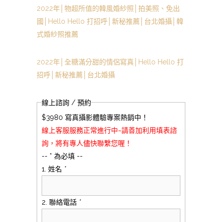
2022年│物超所值的韓風婚紗照│拍美照、免出
國│Hello Hello 打招呼│新秘推薦│台北婚攝│韓
式婚紗照推薦
2022年│全糖滿分甜的情侶寫真│Hello Hello 打
招呼│新秘推薦│台北婚攝
線上諮詢 / 預約
$3980 寫真攝影體驗專案熱銷中！
線上客服服務正常進行中~請善加利用填表諮
詢，將有專人儘快聯繫您喔！
-- * 為必填 --
1. 姓名
*
2. 聯絡電話
*