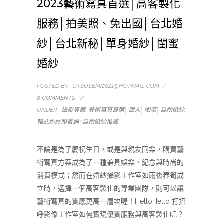
2023藝術寫真首選│高客製化
服務│拍美照、免出國│台北婚
紗│台北新秘│單身婚紗│閨蜜
婚紗
POSTED BY :
UTSUSEMI2021@HOTMAIL.COM
/
0 COMMENTS
/
UNDER :
攝影專欄
,
藝術寫真首選│個人│閨蜜│自助婚紗
,
韓式婚紗照首選/自助婚紗推薦
不論是為了慶祝生日，或是與親友同樂，購買藝
術寫真方案成為了一種兼具娛樂、紀念與時尚的
消費模式；然而在婚紗攝影工作室如雨後春筍成
立時，選擇一個高客製化的專業團隊，則可以讓
藝術寫真的質感更高一層次喔！HelloHello 打招
呼影像工作室如何實現優質服務與高客製化呢？