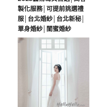
製化服務│可提前挑選禮
服│台北婚紗│台北新秘│
單身婚紗│閨蜜婚紗