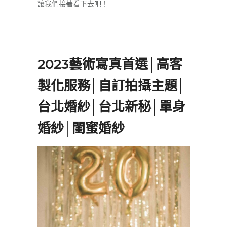
讓我們接著看下去吧！
2023藝術寫真首選│高客
製化服務│自訂拍攝主題│
台北婚紗│台北新秘│單身
婚紗│閨蜜婚紗