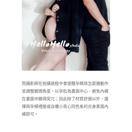
而攝影師在拍攝過程中會提醒孕媽咪怎麼擺動作
並調整鏡頭角度，以孕肚為畫面中心，避免內褲
在畫面中顯得突兀；因此除了材質舒適以外，選
擇與孕婦禮服或自備小背心同色系的合身素面內
褲即可。