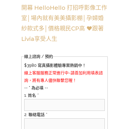
開幕 HelloHello 打招呼影像工作
室│場內就有美美攝影棚│孕婦婚
紗款式多│價格親民CP高 ❤跟著
Livia享受人生
線上諮詢 / 預約
$3980 寫真攝影體驗專案熱銷中！
線上客服服務正常進行中~請善加利用填表諮
詢，將有專人儘快聯繫您喔！
-- * 為必填 --
1. 姓名
*
2. 聯絡電話
*