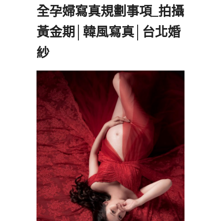
全孕婦寫真規劃事項_拍攝
黃金期│韓風寫真│台北婚
紗