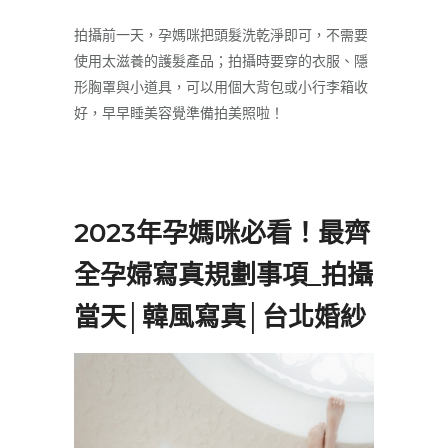
拍攝前一天，孕媽咪把頭髮洗乾淨即可，不需要
使用太滋養的護髮產品；拍攝時要穿的衣服、隱
形胸罩與小道具，可以用個大背包或小行李箱收
好，早早睡美容覺準備拍美照啦！
2023年孕媽咪必看！最齊
全孕婦寫真規劃事項_拍攝
當天│韓風寫真│台北婚紗