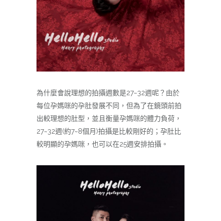
為什麼會說理想的拍攝週數是27~32週呢？由於
每位孕媽咪的孕肚發展不同，但為了在鏡頭前拍
出較理想的肚型，並且衡量孕媽咪的體力負荷，
27~32週(約7~8個月)拍攝是比較剛好的；孕肚比
較明顯的孕媽咪，也可以在25週安排拍攝。