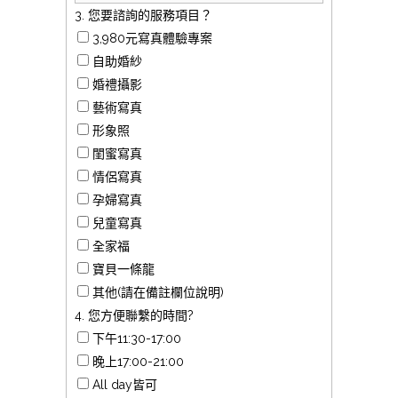
3. 您要諮詢的服務項目？
3,980元寫真體驗專案
自助婚紗
婚禮攝影
藝術寫真
形象照
閨蜜寫真
情侶寫真
孕婦寫真
兒童寫真
全家福
寶貝一條龍
其他(請在備註欄位說明)
4. 您方便聯繫的時間?
下午11:30-17:00
晚上17:00-21:00
All day皆可