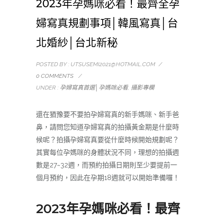
2023年孕媽咪必看！最齊全孕
婦寫真規劃事項│韓風寫真│台
北婚紗│台北新秘
POSTED BY :
UTSUSEMI2021@HOTMAIL.COM
/
0 COMMENTS
/
UNDER :
孕婦寫真首選│孕媽咪必看
,
攝影專欄
還在猶豫要不要拍孕婦寫真的新手媽咪、新手爸
鼻，請問您知道孕婦寫真的拍攝黃金期是什麼時
候呢？拍攝孕婦寫真要從什麼時候開始規劃呢？
其實每位孕媽咪的身體狀況不同，理想的拍攝週
數是27~32週，而預約拍攝日期則至少要提前一
個月預約，因此在孕期18週就可以開始準備囉！
2023年孕媽咪必看！最齊