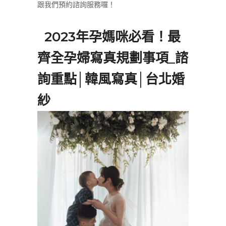
跟我們預約諮詢服務囉！
2023年孕媽咪必看！最
齊全孕婦寫真規劃事項_諮
詢重點│韓風寫真│台北婚
紗