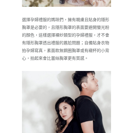
選擇孕婦禮服的媽咪們，擁有親膚且貼身的隱形
胸罩是必要的，且隱形胸罩的表面要避開螢光粉
的顏色，這樣選擇裸紗類型的孕婦禮服，才不會
有隱形胸罩透出禮服的尷尬問題；自備貼身衣物
拍孕婦寫真，素面款無鋼圈胸罩或有襯杯的小背
心，拍起來會比蕾絲胸罩更有質感。